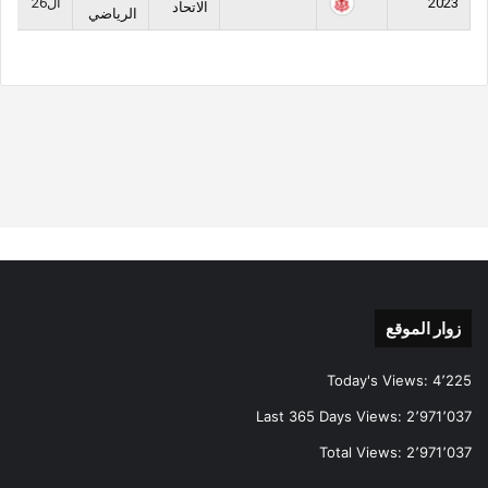
2023
ال26
الاتحاد
الرياضي
زوار الموقع
Today's Views:
4٬225
Last 365 Days Views:
2٬971٬037
Total Views:
2٬971٬037