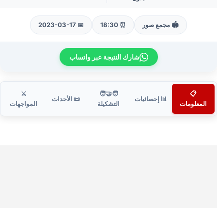
🏟️ مجمع صور
⏰ 18:30
📅 2023-03-17
شارك النتيجة عبر واتساب
⚔️
🧑‍🤝‍🧑
📋
📊 إحصائيات
📜 الأحداث
المعلومات
التشكيلة
المواجهات