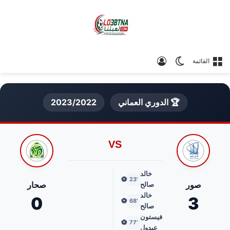
الوضع المظلم
تسجيل الدخول
القائمة
🏆 الدوري العماني
2023/2022
VS
خالد
⚽
'23
صور
صحار
صالح
خالد
0
3
⚽
'68
صالح
فيستون
⚽
'77
عبدول