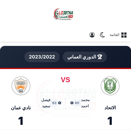
الوضع المظلم
تسجيل الدخول
القائمة
🏆 الدوري العماني
2023/2022
VS
محمد
فيصل
⚽
⚽
63'
'65
احمد
سعيد
الاتحاد
نادي عمان
1
1