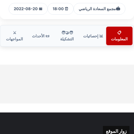
🏟️
مجمع السعادة الرياضي
⏰ 18:00
📅 2022-08-20
⚔️
🧑‍🤝‍🧑
📋
📊 إحصائيات
📜 الأحداث
المعلومات
التشكيلة
المواجهات
زوار الموقع