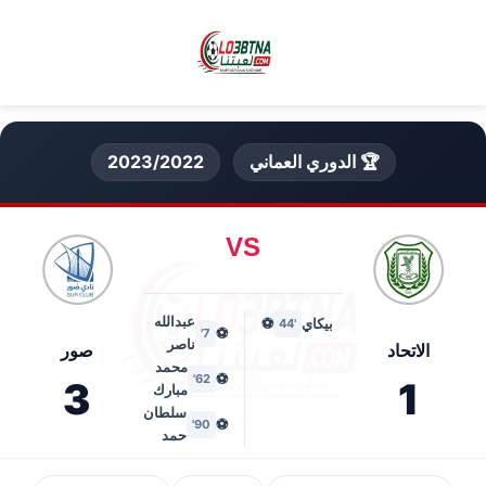
🏆 الدوري العماني
2023/2022
VS
عبدالله
بيكاي
⚽
'44
⚽
7'
ناصر
الاتحاد
صور
محمد
⚽
62'
3
1
مبارك
سلطان
⚽
90'
حمد