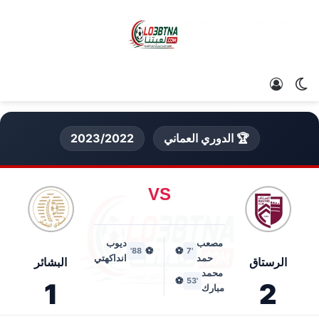
الوضع المظلم
تسجيل الدخول
🏆 الدوري العماني
2023/2022
VS
مصعب
ديوب
⚽
⚽
88'
'7
حمد
انداكهتي
الرستاق
البشائر
محمد
⚽
'53
1
2
مبارك