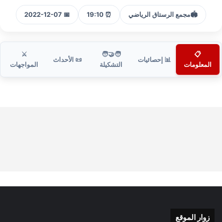
🏟️
مجمع الرستاق الرياضي
⏰ 19:10
📅 2022-12-07
⚔️
🧑‍🤝‍🧑
📋
📊 إحصائيات
📜 الأحداث
المعلومات
التشكيلة
المواجهات
زوار الموقع