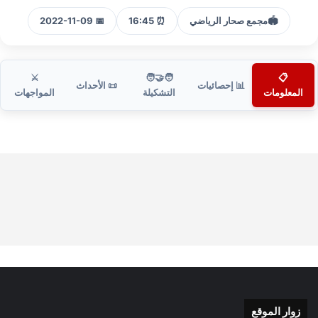
🏟️
مجمع صحار الرياضي
⏰ 16:45
📅 2022-11-09
⚔️
🧑‍🤝‍🧑
📋
📊 إحصائيات
📜 الأحداث
المعلومات
التشكيلة
المواجهات
زوار الموقع