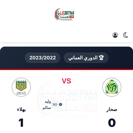
الوضع المظلم
تسجيل الدخول
🏆 الدوري العماني
2023/2022
VS
وليد
⚽
80'
سالم
صحار
بهلاء
1
0