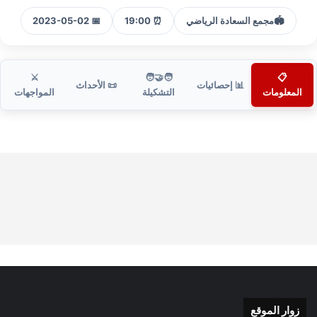
🏟️
مجمع السعادة الرياضي
⏰ 19:00
📅 2023-05-02
⚔️
🧑‍🤝‍🧑
📋
📊 إحصائيات
📜 الأحداث
المعلومات
التشكيلة
المواجهات
زوار الموقع