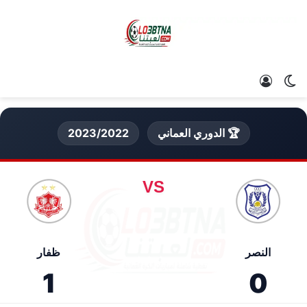
الوضع المظلم
تسجيل الدخول
🏆 الدوري العماني
2023/2022
VS
النصر
ظفار
1
0