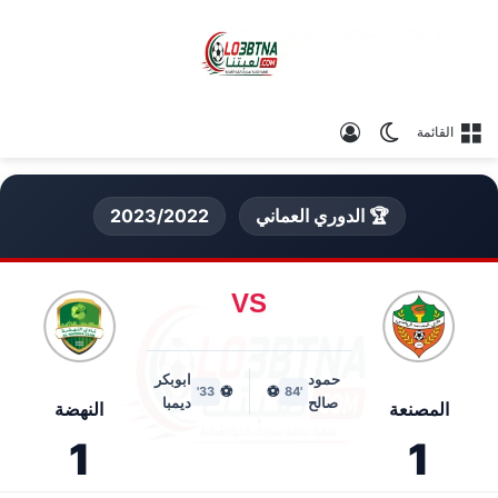
الوضع المظلم
تسجيل الدخول
القائمة
🏆 الدوري العماني
2023/2022
VS
حمود
ابوبكر
⚽
⚽
33'
'84
صالح
ديمبا
المصنعة
النهضة
1
1