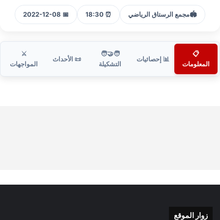
🏟️
مجمع الرستاق الرياضي
⏰ 18:30
📅 2022-12-08
⚔️
🧑‍🤝‍🧑
📋
📊 إحصائيات
📜 الأحداث
المعلومات
التشكيلة
المواجهات
زوار الموقع