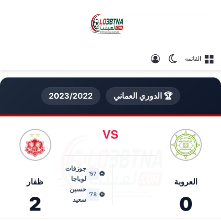
الوضع المظلم
تسجيل الدخول
القائمة
🏆 الدوري العماني
2023/2022
VS
جوزفات
⚽
57'
لوباجا
العروبة
ظفار
حسين
⚽
78'
2
0
سعيد