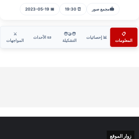
🏟️
مجمع صور
⏰ 19:30
📅 2023-05-19
⚔️
🧑‍🤝‍🧑
📋
📊 إحصائيات
📜 الأحداث
المعلومات
التشكيلة
المواجهات
زوار الموقع