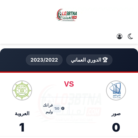
الوضع المظلم
تسجيل الدخول
🏆 الدوري العماني
2023/2022
VS
فرانك
⚽
50'
وليم
صور
العروبة
1
0