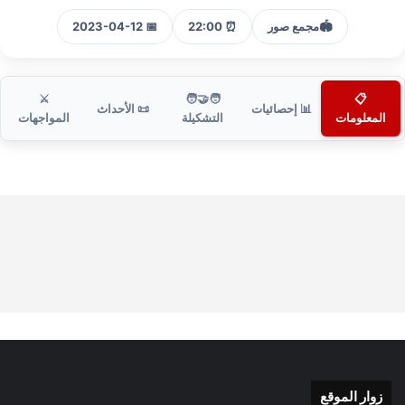
🏟️
مجمع صور
⏰ 22:00
📅 2023-04-12
⚔️
🧑‍🤝‍🧑
📋
📊 إحصائيات
📜 الأحداث
المعلومات
التشكيلة
المواجهات
زوار الموقع