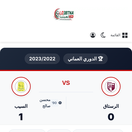
الوضع المظلم
تسجيل الدخول
القائمة
🏆 الدوري العماني
2023/2022
VS
محسن
⚽
90'
الرستاق
السيب
صالح
1
0