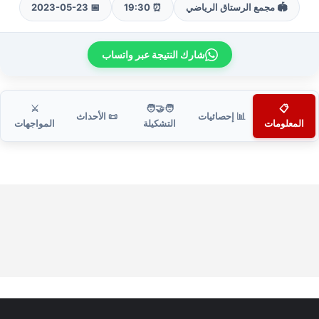
🏟️ مجمع الرستاق الرياضي
⏰ 19:30
📅 2023-05-23
شارك النتيجة عبر واتساب
⚔️
🧑‍🤝‍🧑
📋
📊 إحصائيات
📜 الأحداث
المعلومات
التشكيلة
المواجهات