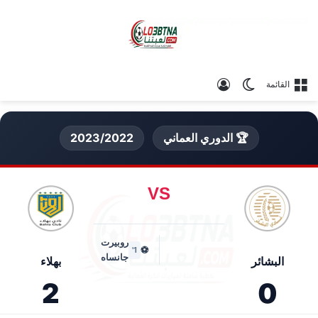
الوضع المظلم
تسجيل الدخول
القائمة
🏆 الدوري العماني
2023/2022
VS
روبيرت
⚽
1'
جانساه
البشائر
بهلاء
2
0