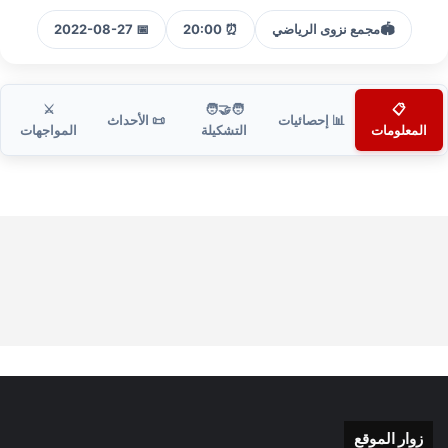
🏟️
مجمع نزوى الرياضي
⏰ 20:00
📅 2022-08-27
⚔️
🧑‍🤝‍🧑
📋
📊 إحصائيات
📜 الأحداث
المعلومات
التشكيلة
المواجهات
زوار الموقع