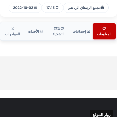
🏟️
مجمع الرستاق الرياضي
⏰ 17:15
📅 2022-10-02
⚔️
🧑‍🤝‍🧑
📋
📊 إحصائيات
📜 الأحداث
المعلومات
التشكيلة
المواجهات
زوار الموقع