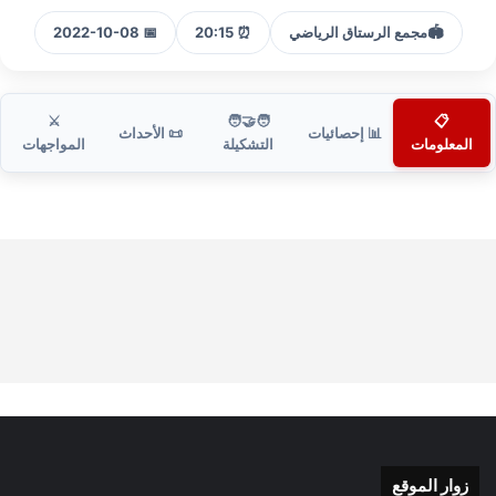
🏟️
مجمع الرستاق الرياضي
⏰ 20:15
📅 2022-10-08
⚔️
🧑‍🤝‍🧑
📋
📊 إحصائيات
📜 الأحداث
المعلومات
التشكيلة
المواجهات
زوار الموقع