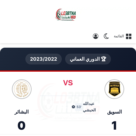
الوضع المظلم
تسجيل الدخول
القائمة
🏆 الدوري العماني
2023/2022
VS
عبدالله
⚽
'53
الحبشي
السويق
البشائر
0
1