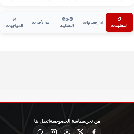
⚔️
🧑‍🤝‍🧑
📋
📊 إحصائيات
📜 الأحداث
المعلومات
التشكيلة
المواجهات
من نحن
سياسة الخصوصية
اتصل بنا