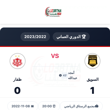
🏆 الدوري العماني
2023/2022
VS
أمجد
⚽
'43
عبدالله
السويق
ظفار
0
1
🏟️
مجمع الرستاق الرياضي
⏰ 20:00
📅 2022-11-08