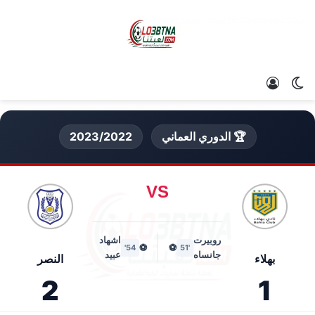
الوضع المظلم
تسجيل الدخول
🏆 الدوري العماني
2023/2022
VS
روبيرت
اشهاد
⚽
⚽
54'
'51
جانساه
عبيد
بهلاء
النصر
2
1