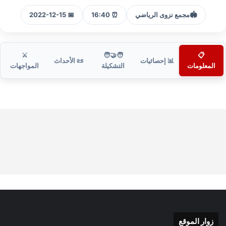
🏟️
مجمع نزوى الرياضي
⏰ 16:40
📅 2022-12-15
⚔️
🧑‍🤝‍🧑
📋
📊 إحصائيات
📜 الأحداث
المعلومات
التشكيلة
المواجهات
زوار الموقع