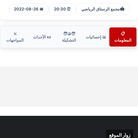
🏟️
مجمع الرستاق الرياضي
⏰ 20:30
📅 2022-08-26
⚔️
🧑‍🤝‍🧑
📋
📊 إحصائيات
📜 الأحداث
المعلومات
التشكيلة
المواجهات
زوار الموقع