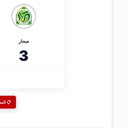
صحار
3
📋 الم