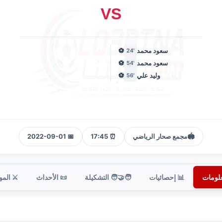
VS
سعود محمد
⚽
'24
سعود محمد
⚽
'54
وليد علي
⚽
'56
🏟️
مجمع صحار الرياضي
⏰ 17:45
📅 2022-09-01
علومات
📊 إحصائيات
🧑‍🤝‍🧑 التشكيلة
📜 الأحداث
⚔️ الم