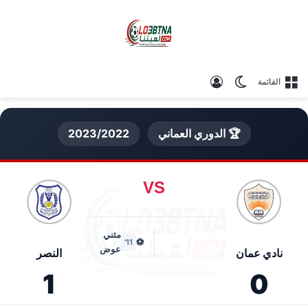
الوضع المظلم
تسجيل الدخول
القائمة
🏆 الدوري العماني
2023/2022
VS
مثني
⚽
11'
عوض
نادي عمان
النصر
1
0