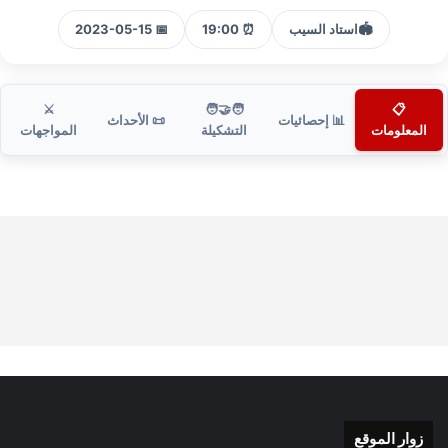
🏟️
استاد السيب
⏰ 19:00
📅 2023-05-15
⚔️
🧑‍🤝‍🧑
📋
📊 إحصائيات
📜 الأحداث
المعلومات
التشكيلة
المواجهات
زوار الموقع