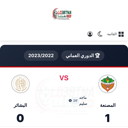
الوضع المظلم
تسجيل الدخول
القائمة
🏆 الدوري العماني
2023/2022
VS
ماجد
⚽
'26
سليم
المصنعة
البشائر
0
1