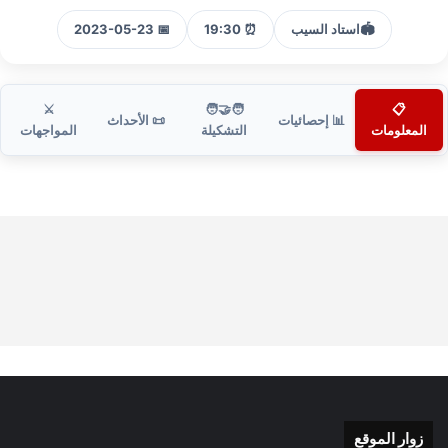
🏟️
استاد السيب
⏰ 19:30
📅 2023-05-23
⚔️
🧑‍🤝‍🧑
📋
📊 إحصائيات
📜 الأحداث
المعلومات
التشكيلة
المواجهات
زوار الموقع