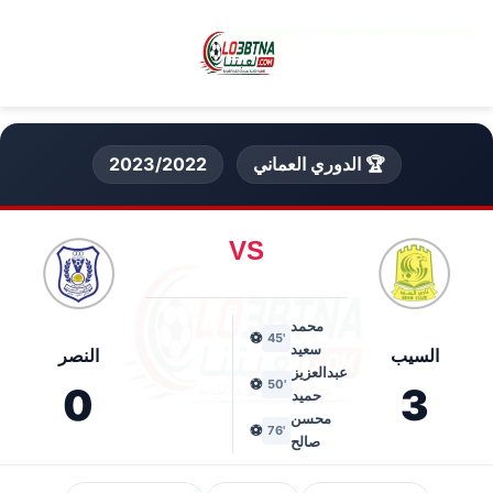
🏆 الدوري العماني
2023/2022
VS
محمد
⚽
'45
سعيد
السيب
النصر
عبدالعزيز
⚽
'50
0
3
حميد
محسن
⚽
'76
صالح