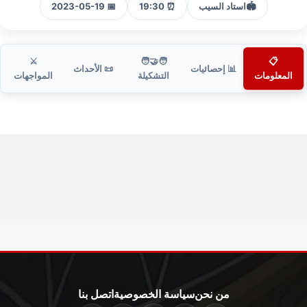
🏟️
استاد السيب
⏰ 19:30
📅 2023-05-19
⚔️
🧑‍🤝‍🧑
📋
📊 إحصائيات
📜 الأحداث
المعلومات
التشكيلة
المواجهات
من نحن
سياسة الخصوصية
اتصل بنا