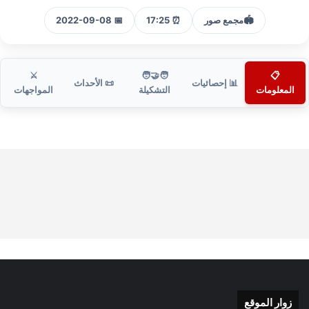
🏟️
مجمع صور
⏰ 17:25
📅 2022-09-08
⚔️
🧑‍🤝‍🧑
📋
📊 إحصائيات
📜 الأحداث
المعلومات
التشكيلة
المواجهات
زوار الموقع