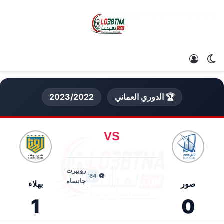
الوضع المظلم
تسجيل الدخول
🏆 الدوري العماني
2023/2022
VS
روبيرت
⚽
64'
جانساه
صور
بهلاء
1
0