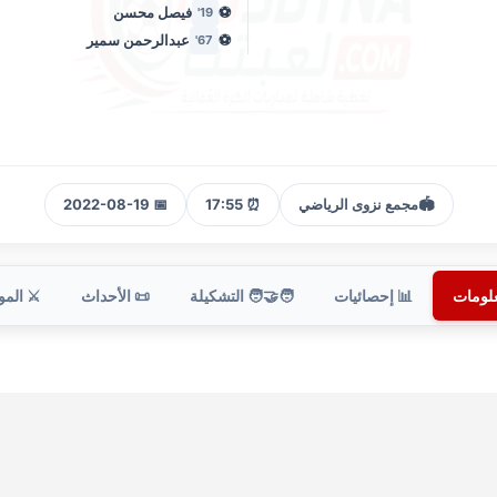
⚽
فيصل محسن
19'
⚽
عبدالرحمن سمير
67'
🏟️
مجمع نزوى الرياضي
⏰ 17:55
📅 2022-08-19
علومات
📊 إحصائيات
🧑‍🤝‍🧑 التشكيلة
📜 الأحداث
⚔️ الم