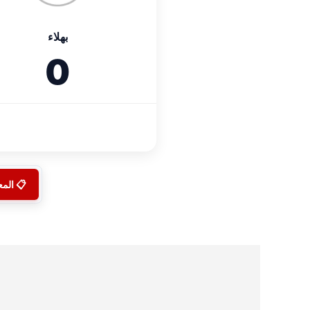
بهلاء
0
📋 الم