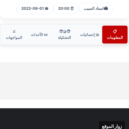
🏟️
استاد السيب
⏰ 20:00
📅 2022-09-01
⚔️
🧑‍🤝‍🧑
📋
📊 إحصائيات
📜 الأحداث
المعلومات
التشكيلة
المواجهات
زوار الموقع