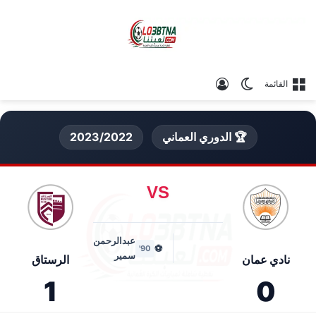
الوضع المظلم
تسجيل الدخول
القائمة
🏆 الدوري العماني
2023/2022
VS
عبدالرحمن
⚽
90'
سمير
نادي عمان
الرستاق
1
0