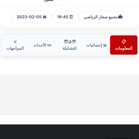
🏟️
مجمع صحار الرياضي
⏰ 19:45
📅 2023-02-05
⚔️
🧑‍🤝‍🧑
📋
📊 إحصائيات
📜 الأحداث
المعلومات
التشكيلة
المواجهات