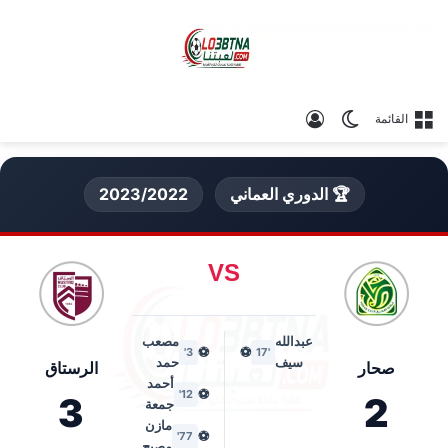
الوضع المظلم
تسجيل الدخول
القائمة
🏆 الدوري العماني
2023/2022
VS
عبدالله
مصعب
⚽
⚽
3'
'17
سيف
حمد
صحار
الرستاق
أحمد
⚽
12'
3
2
جمعة
مازن
⚽
77'
مصبح