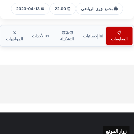
🏟️
مجمع نزوى الرياضي
⏰ 22:00
📅 2023-04-13
⚔️
🧑‍🤝‍🧑
📋
📊 إحصائيات
📜 الأحداث
المعلومات
التشكيلة
المواجهات
زوار الموقع