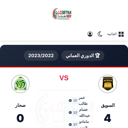
الوضع المظلم
تسجيل الدخول
القائمة
🏆 الدوري العماني
2023/2022
VS
عمر
⚽
'13
طالب
السويق
صحار
عصام
⚽
'22
0
4
عبدالله
مامادو
⚽
'37
لامين