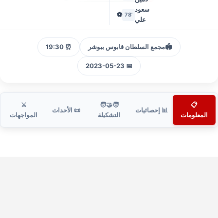
سعود
⚽
'78
علي
🏟️
مجمع السلطان قابوس ببوشر
⏰ 19:30
📅 2023-05-23
⚔️
🧑‍🤝‍🧑
📋
📊 إحصائيات
📜 الأحداث
المعلومات
التشكيلة
المواجهات