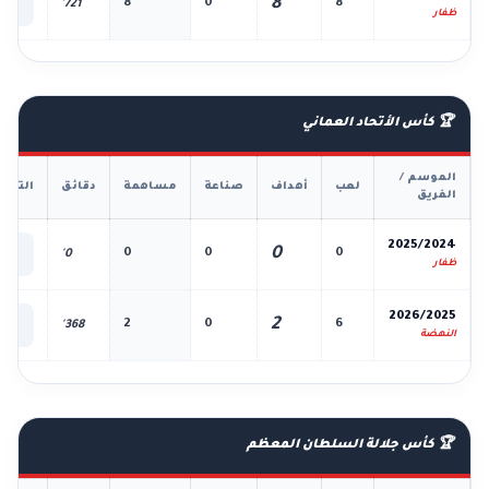
8
8
0
8
721'
الك
ظفار
🏆 كأس الأتحاد العماني
الموسم /
لعب
أهداف
صناعة
مساهمة
دقائق
التفا
الفريق
📊
2025/2024
0
0
0
0
0'
الك
ظفار
📊
2026/2025
2
2
0
6
368'
الك
النهضة
🏆 كأس جلالة السلطان المعظم