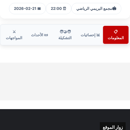
🏟️
مجمع البريمي الرياضي
⏰ 22:00
📅 2026-02-21
⚔️
🧑‍🤝‍🧑
📋
📊 إحصائيات
📜 الأحداث
المعلومات
التشكيلة
المواجهات
زوار الموقع