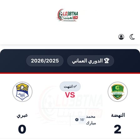
الوضع المظلم
تسجيل الدخول
🏆 الدوري العماني
2026/2025
✅ انتهت
VS
النهضة
عبري
محمد
⚽
'16
مبارك
0
2