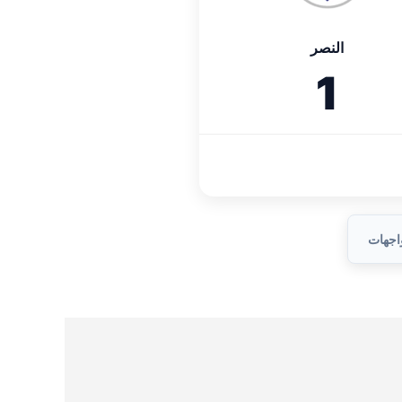
النصر
1
واجهات