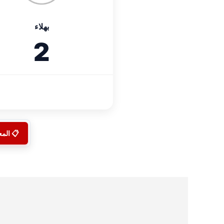
بهلاء
2
📋 الم