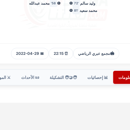
وليد سالم
⚽
⚽
محمد عبدالله
58'
'72
محمد سعيد
⚽
'81
🏟️
مجمع عبري الرياضي
⏰ 22:15
📅 2022-04-29
علومات
📊 إحصائيات
🧑‍🤝‍🧑 التشكيلة
📜 الأحداث
⚔️ الم