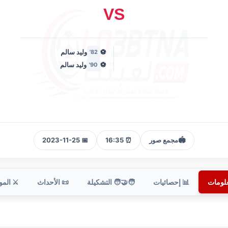
VS
⚽
وليد سالم
82'
⚽
وليد سالم
90'
🏟️
مجمع صور
⏰ 16:35
📅 2023-11-25
علومات
📊 إحصائيات
🧑‍🤝‍🧑 التشكيلة
📜 الأحداث
⚔️ الم