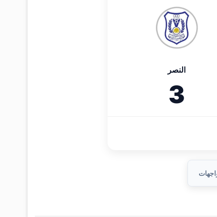
النصر
3
واجهات