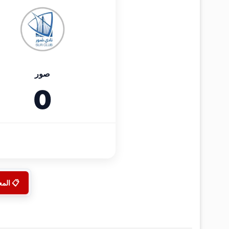
صور
0
📋 الم