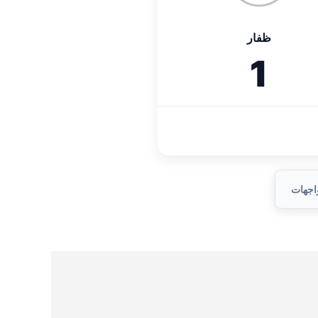
ظفار
1
واجهات