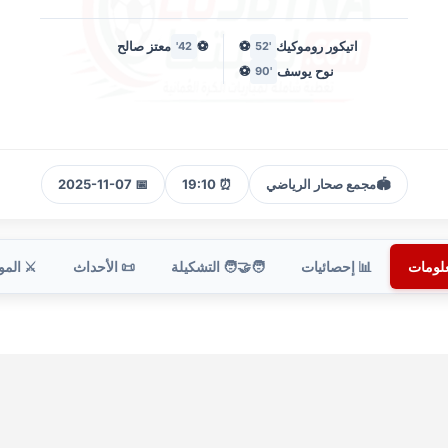
اتيكور روموكيك
⚽
⚽
معتز صالح
42'
'52
نوح يوسف
⚽
'90
🏟️
مجمع صحار الرياضي
⏰ 19:10
📅 2025-11-07
علومات
📊 إحصائيات
🧑‍🤝‍🧑 التشكيلة
📜 الأحداث
⚔️ الم