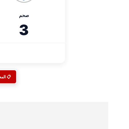
صحم
3
📋 الم