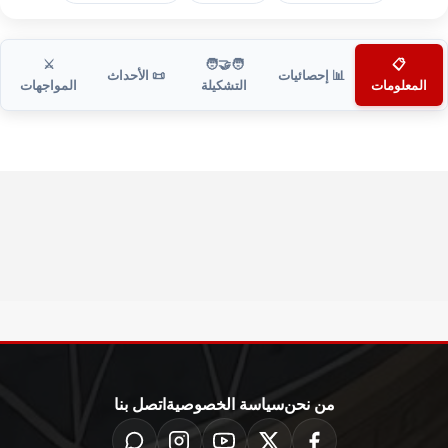
⚔️
🧑‍🤝‍🧑
📋
📊 إحصائيات
📜 الأحداث
المعلومات
التشكيلة
المواجهات
من نحن
سياسة الخصوصية
اتصل بنا