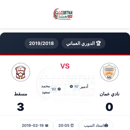
🏆 الدوري العماني
2019/2018
VS
محمد
أدمير
⚽
'10
⚽
82'
سعيد
نادي عمان
مسقط
3
0
🏟️
استاد السيب
⏰ 20:05
📅 2019-02-19