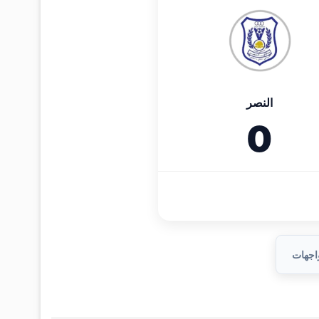
النصر
0
واجهات