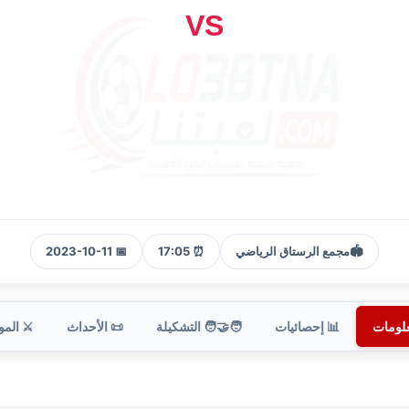
VS
🏟️
مجمع الرستاق الرياضي
⏰ 17:05
📅 2023-10-11
علومات
📊 إحصائيات
🧑‍🤝‍🧑 التشكيلة
📜 الأحداث
⚔️ الم