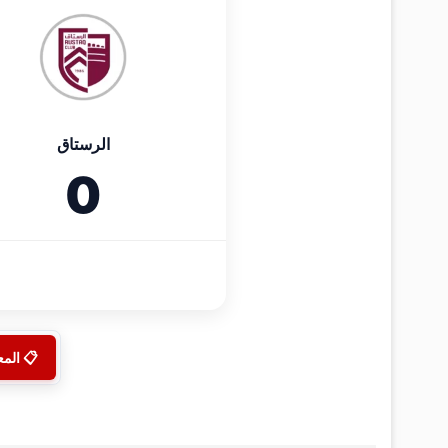
الرستاق
0
📋 الم