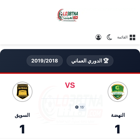
الوضع المظلم
تسجيل الدخول
القائمة
🏆 الدوري العماني
2019/2018
VS
⚽
'15
النهضة
السويق
1
1