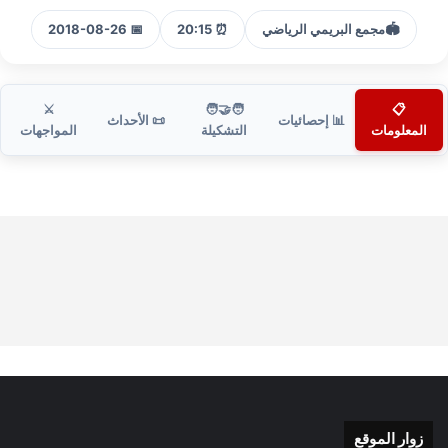
🏟️
مجمع البريمي الرياضي
⏰ 20:15
📅 2018-08-26
⚔️
🧑‍🤝‍🧑
📋
📊 إحصائيات
📜 الأحداث
المعلومات
التشكيلة
المواجهات
زوار الموقع