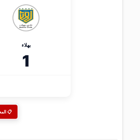
بهلاء
1
📋 الم