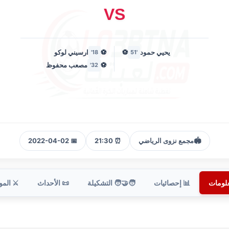
VS
يحيي حمود
⚽
⚽
ارسيني لوكو
18'
'51
⚽
مصعب محفوظ
32'
🏟️
مجمع نزوى الرياضي
⏰ 21:30
📅 2022-04-02
علومات
📊 إحصائيات
🧑‍🤝‍🧑 التشكيلة
📜 الأحداث
⚔️ الم