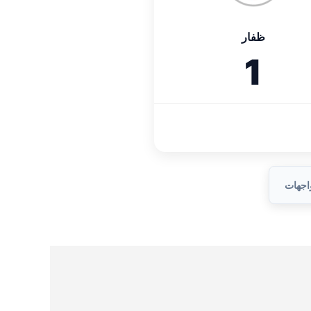
ظفار
1
واجهات