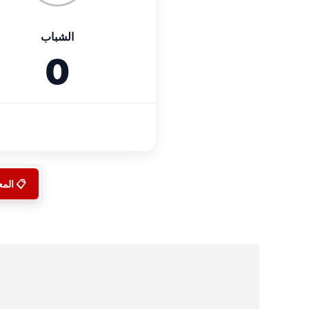
الشباب
0
📋 الم