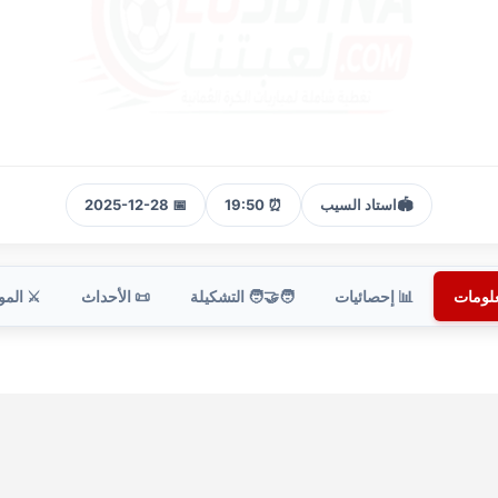
🏟️
استاد السيب
⏰ 19:50
📅 2025-12-28
علومات
📊 إحصائيات
🧑‍🤝‍🧑 التشكيلة
📜 الأحداث
⚔️ الم