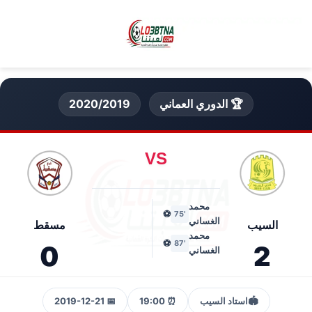
🏆 الدوري العماني
2020/2019
VS
محمد
⚽
'75
الغساني
السيب
مسقط
محمد
⚽
'87
0
2
الغساني
🏟️
استاد السيب
⏰ 19:00
📅 2019-12-21