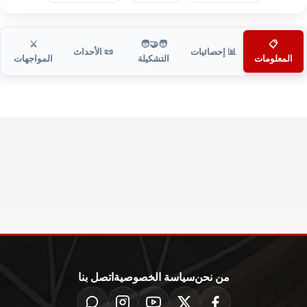
⚔️
🧑‍🤝‍🧑
📋
📊 إحصائيات
📜 الأحداث
المعلومات
التشكيلة
المواجهات
من نحن
سياسة الخصوصية
اتصل بنا