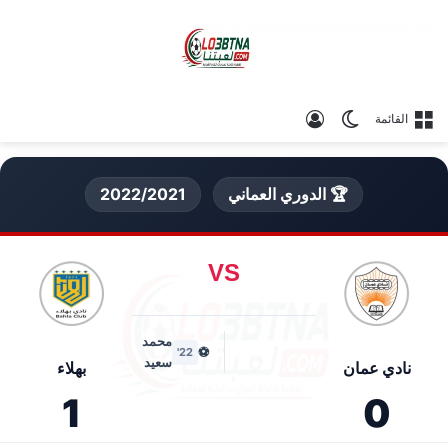
الوضع المظلم
تسجيل الدخول
القائمة
🏆 الدوري العماني
2022/2021
VS
محمد
⚽
22'
سعيد
نادي عمان
بهلاء
1
0