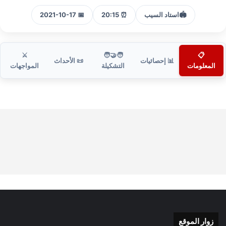
🏟️
استاد السيب
⏰ 20:15
📅 2021-10-17
⚔️
🧑‍🤝‍🧑
📋
📊 إحصائيات
📜 الأحداث
المعلومات
التشكيلة
المواجهات
زوار الموقع