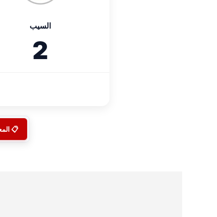
السيب
2
📋 الم