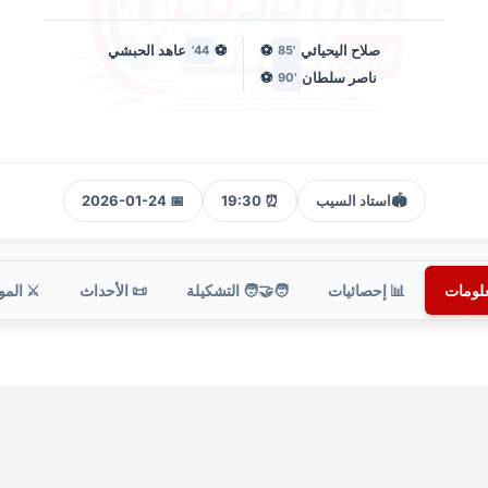
صلاح اليحيائي
⚽
⚽
عاهد الحبشي
44'
'85
ناصر سلطان
⚽
'90
🏟️
استاد السيب
⏰ 19:30
📅 2026-01-24
علومات
📊 إحصائيات
🧑‍🤝‍🧑 التشكيلة
📜 الأحداث
⚔️ الم