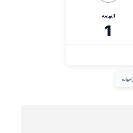
النهضة
1
واجهات