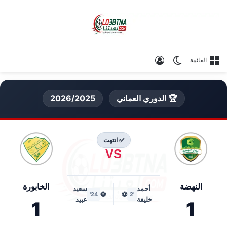
الوضع المظلم
تسجيل الدخول
القائمة
🏆 الدوري العماني
2026/2025
✅ انتهت
VS
النهضة
الخابورة
أحمد
سعيد
⚽
⚽
24'
'2
خليفة
عبيد
1
1