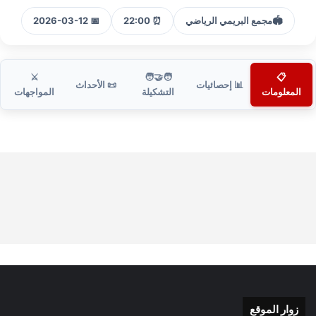
🏟️
مجمع البريمي الرياضي
⏰ 22:00
📅 2026-03-12
⚔️
🧑‍🤝‍🧑
📋
📊 إحصائيات
📜 الأحداث
المعلومات
التشكيلة
المواجهات
زوار الموقع