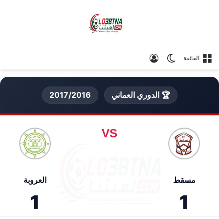
الوضع المظلم
تسجيل الدخول
القائمة
🏆 الدوري العماني
2017/2016
VS
مسقط
العروبة
1
1