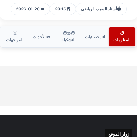
🏟️
أستاد السيب الرياضي
⏰ 20:15
📅 2026-01-20
⚔️
🧑‍🤝‍🧑
📋
📊 إحصائيات
📜 الأحداث
المعلومات
التشكيلة
المواجهات
زوار الموقع