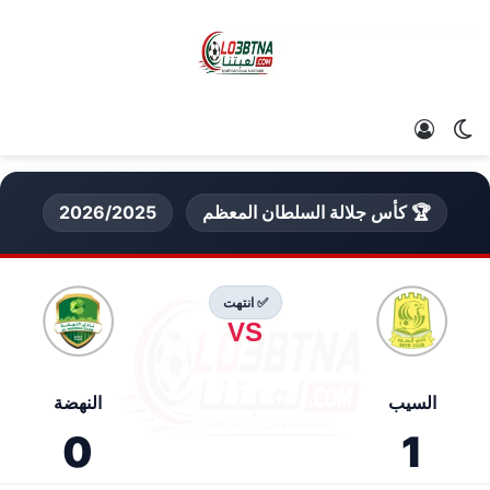
الوضع المظلم
تسجيل الدخول
🏆 كأس جلالة السلطان المعظم
2026/2025
✅ انتهت
VS
السيب
النهضة
0
1