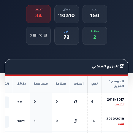
لعب
دقائق
أهداف
34
10310'
150
صناعة
فوز
🟨 10 | 🟥 0
72
2
🏆 الدوري العماني
الموسم /
لعب
أهداف
صناعة
مساهمة
دقائق
التفا
الفريق
📊
2018/2017
0
0
0
6
515'
الك
الشباب
📊
2020/2019
3
3
0
16
1025'
الك
ظفار