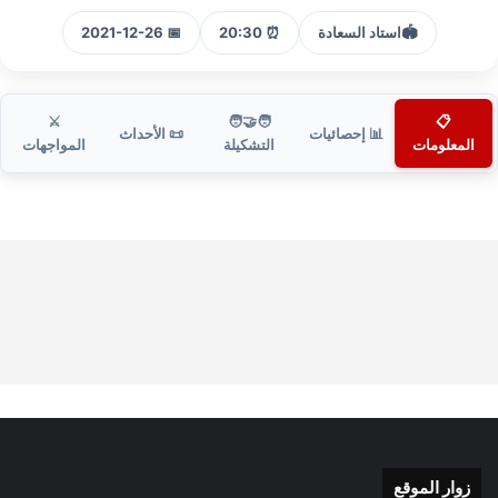
🏟️
استاد السعادة
⏰ 20:30
📅 2021-12-26
⚔️
🧑‍🤝‍🧑
📋
📊 إحصائيات
📜 الأحداث
المعلومات
التشكيلة
المواجهات
زوار الموقع