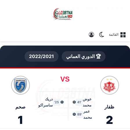
الوضع المظلم
تسجيل الدخول
القائمة
🏆 الدوري العماني
2022/2021
VS
عوض
دريك
⚽
⚽
25'
'41
محمد
ساسراكو
ظفار
صحم
عمر
⚽
'89
1
2
محمد