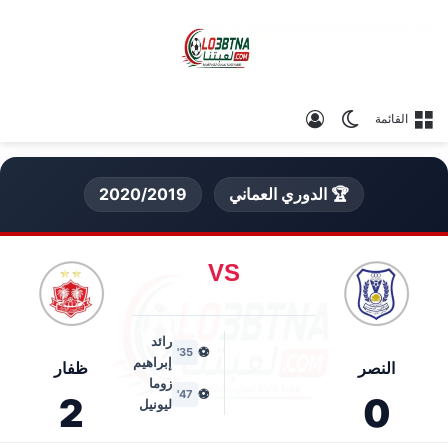
الوضع المظلم
تسجيل الدخول
القائمة
🏆 الدوري العماني
2020/2019
VS
رائد
⚽
35'
إبراهيم
النصر
ظفار
زوما
⚽
47'
2
0
ليونيل