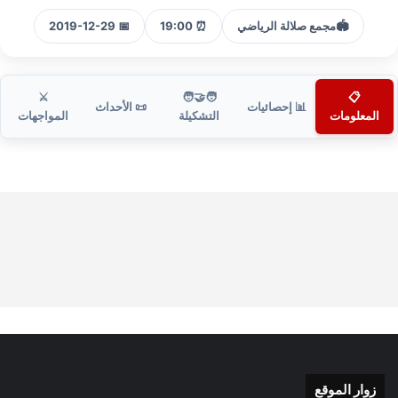
🏟️
مجمع صلالة الرياضي
⏰ 19:00
📅 2019-12-29
⚔️
🧑‍🤝‍🧑
📋
📊 إحصائيات
📜 الأحداث
المعلومات
التشكيلة
المواجهات
زوار الموقع