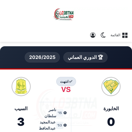
الوضع المظلم
تسجيل الدخول
القائمة
🏆 الدوري العماني
2026/2025
✅ انتهت
VS
الخابورة
السيب
ناصر
⚽
15'
سلطان
3
0
عبدالمجيد
⚽
53'
عبدالحافظ