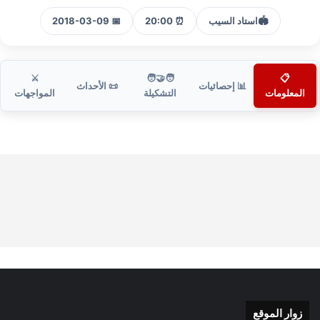
🏟️
استاد السيب
⏰ 20:00
📅 2018-03-09
⚔️
🧑‍🤝‍🧑
📋
📊 إحصائيات
📜 الأحداث
المعلومات
التشكيلة
المواجهات
زوار الموقع