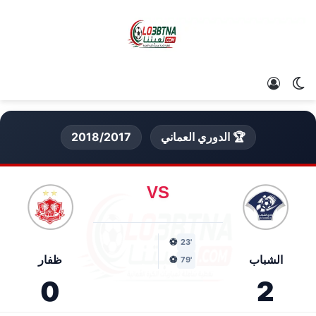
الوضع المظلم
تسجيل الدخول
🏆 الدوري العماني
2018/2017
VS
⚽
'23
الشباب
ظفار
⚽
'79
0
2