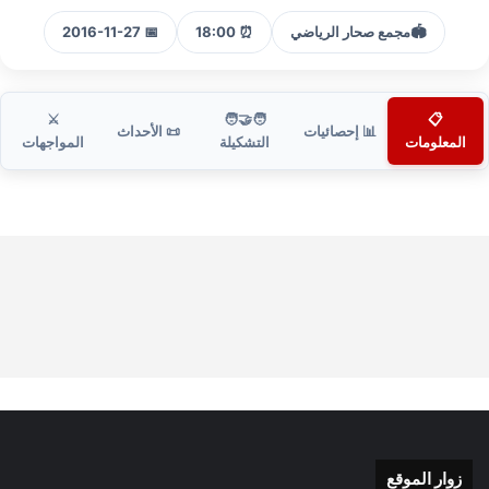
🏟️
مجمع صحار الرياضي
⏰ 18:00
📅 2016-11-27
⚔️
🧑‍🤝‍🧑
📋
📊 إحصائيات
📜 الأحداث
المعلومات
التشكيلة
المواجهات
زوار الموقع