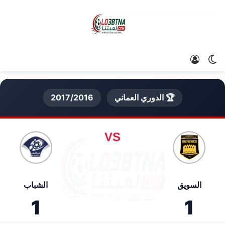
الوضع المظلم
تسجيل الدخول
🏆 الدوري العماني
2017/2016
VS
السويق
الشباب
1
1