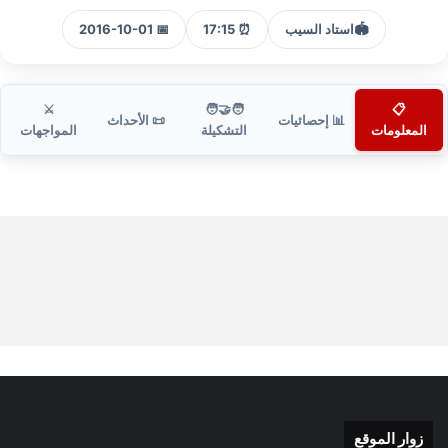
🏟️
استاد السيب
⏰ 17:15
📅 2016-10-01
⚔️
🧑‍🤝‍🧑
📋
📊 إحصائيات
📜 الأحداث
المعلومات
التشكيلة
المواجهات
زوار الموقع